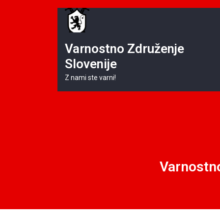
Skip
to
content
Varnostno Združenje
Slovenije
Z nami ste varni!
Varnostno